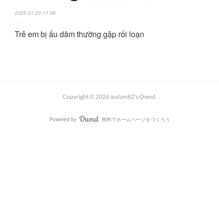
2025.01.20 11:56
Trẻ em bị ấu dâm thường gặp rối loạn
Copyright ©
2026
audam82's Ownd
.
Powered by
無料でホームページをつくろう
AmebaOwnd
フォロー